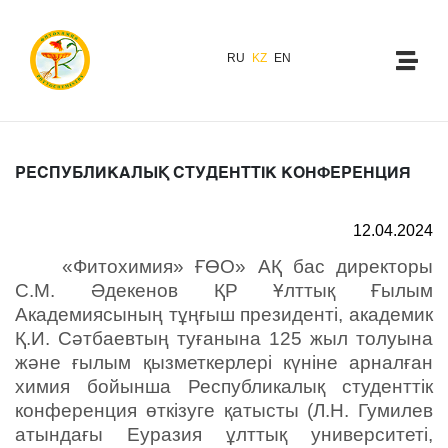
RU
KZ
EN
РЕСПУБЛИКАЛЫҚ СТУДЕНТТІК КОНФЕРЕНЦИЯ
12.04.2024
«Фитохимия» ҒӨО» АҚ бас директоры
С.М. Әдекенов ҚР Ұлттық Ғылым
Академиясының тұңғыш президенті, академик
Қ.И. Сәтбаевтың туғанына 125 жыл толуына
және ғылым қызметкерлері күніне арналған
химия бойынша Республикалық студенттік
конференция өткізуге қатысты (Л.Н. Гумилев
атындағы Еуразия ұлттық университеті,