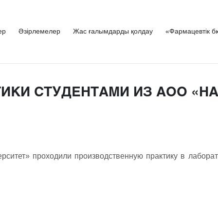
ер
Әзірлемелер
Жас ғалымдарды қолдау
«Фармацевтік б
ИКИ СТУДЕНТАМИ ИЗ АОО «Н
верситет» проходили производственную практику в лабора