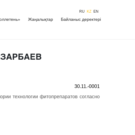
RU
KZ
EN
юллетень»
Жаңалықтар
Байланыс деректері
АЗАРБАЕВ
30.11.-0001
тории технологии фитопрепаратов согласно